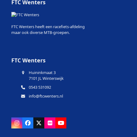
FTC Wenters
FTC Wenters heeft een racefiets-afdeling
maar ook diverse MTB-groepen.
FTC Wenters
Huininkmaat 3
7101 JL Winterswijk
0543 531092
info@ftcwenters.nl
Instagram
Facebook
X
Flickr
YouTube