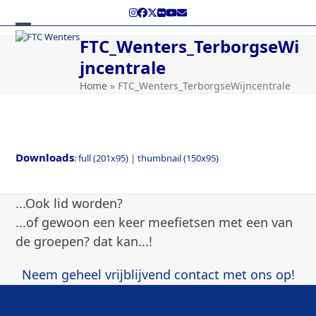
Skip
Instagram
Facebook
Twitter
Flickr
YouTube
E-
to
mail
content
Open
Close
FTC_Wenters_TerborgseWi
mobile
mobile
jncentrale
menu
menu
Home
»
FTC_Wenters_TerborgseWijncentrale
Downloads
:
full (201x95)
|
thumbnail (150x95)
...Ook lid worden?
...of gewoon een keer meefietsen met een van
de groepen? dat kan...!
Neem geheel vrijblijvend contact met ons op!