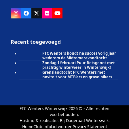
Instagram
Facebook
X
Flickr
YouTube
Recent toegevoegd
FTC Wenters houdt na succes vorig jaar
wederom de Midzomeravondtocht
Zondag 1 februari Puur fietsgenot met
prachtig winterweer in Winterswijk!
Grenslandtocht FTC Wenters met
noviteit voor MTB’ers en gravelbikers
FTC Wenters Winterswijk 2026 © - Alle rechten
voorbehouden.
Hosting & realisatie:
Bij Dageraad Winterswijk.
Home
Club info
Lid worden
Privacy Statement