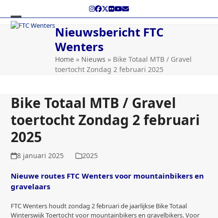
Skip
Instagram
Facebook
Twitter
Flickr
YouTube
E-
to
mail
content
Open
Close
Nieuwsbericht FTC
mobile
mobile
Wenters
menu
menu
Home
»
Nieuws
»
Bike Totaal MTB / Gravel
toertocht Zondag 2 februari 2025
Bike Totaal MTB / Gravel
toertocht Zondag 2 februari
2025
8 januari 2025
2025
Nieuwe routes FTC Wenters voor mountainbikers en
gravelaars
FTC Wenters houdt zondag 2 februari de jaarlijkse Bike Totaal
Winterswijk Toertocht voor mountainbikers en gravelbikers. Voor