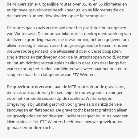
de MTB’ers zijn er uitgepijlde routes over 35, 45 en 55 kilometer en
er zijn twee gravelroutes beschikbaar (60 en 80 kilometer) die de
deelnemers kunnen downloaden op de fietscomputer.
De routes gaan zoals vertrouwd door het prachtige buitengebied
van Winterswijk. De mountainbikeroute is dankzij medewerking van
de diverse grondeigenaren, die toestemming hebben gegeven om
alléén zondag 2 februari over hun grondgebied te fietsen. Er is een
nieuwe route gemaakt, die afwisselend over diverse bospaden,
single tracks en zandwegen door de buurtschappen Woold, Kotten
en Ratum richting recreatieplas ’t Hilgelo gaat. Om daar langs het
water richting het zuiden van Winterswijk weer naar het oosten te
slingeren naar het clubgebouw van FTC Wenters.
De gravelroute is verwant aan de MTB-route. Voor de gravelaars,
die vaak ook op de weg fietsen, zijn de routes goede trainingen
voor het komende seizoen op de racefiets. Winterswijk en
omgeving is bij uitstek geschikt voor gravelaars dankzij de vele
zandwegen en fietspaden. De graveltocht bestaat praktisch alleen
uit gravelpaden en zandwegen. Incidenteel gaat de route over een
klein stukje asfalt. FTC Wenters heeft twee nieuwe gravelroutes
gemaakt voor deze tocht.