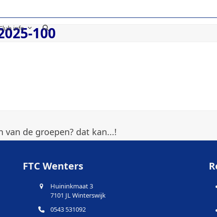
Club info
2025-100
 van de groepen? dat kan...!
FTC Wenters
R
Huininkmaat 3
7101 JL Winterswijk
0543 531092