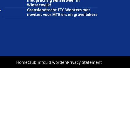
met prachtig winterweer in
Winterswijk!
Grenslandtocht FTC Wenters met
noviteit voor MTB’ers en gravelbikers
Home
Club info
Lid worden
Privacy Statement