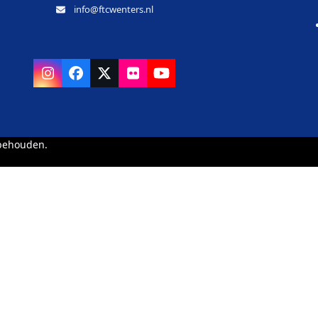
info@ftcwenters.nl
Instagram
Facebook
X
Flickr
YouTube
rbehouden.