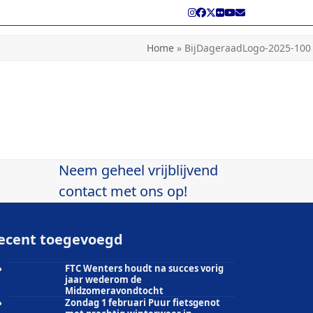
Instagram
Facebook
Twitter
Flickr
YouTube
E-
mail
Home
»
BijDageraadLogo-2025-100
Neem geheel vrijblijvend
contact met ons op!
ecent toegevoegd
FTC Wenters houdt na succes vorig
jaar wederom de
Midzomeravondtocht
Zondag 1 februari Puur fietsgenot