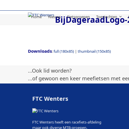
Skip
to
content
Home
Nieuws
Fietsgroepen
Toertochten
BijDageraadLogo-
Downloads
:
full (180x85)
|
thumbnail (150x85)
...Ook lid worden?
...of gewoon een keer meefietsen met een
FTC Wenters
FTC Wenters heeft een racefiets-afdeling
maar ook diverse MTB-groepen.