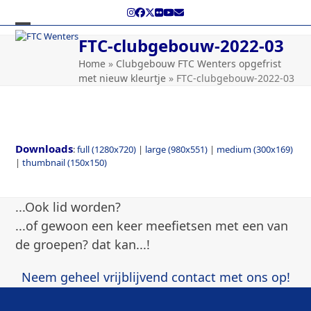
Skip
Instagram
Facebook
Twitter
Flickr
YouTube
E-
to
mail
content
Open
Close
FTC-clubgebouw-2022-03
mobile
mobile
Home
»
Clubgebouw FTC Wenters opgefrist
met nieuw kleurtje
»
FTC-clubgebouw-2022-03
menu
menu
Downloads
:
full (1280x720)
|
large (980x551)
|
medium (300x169)
|
thumbnail (150x150)
...Ook lid worden?
...of gewoon een keer meefietsen met een van
de groepen? dat kan...!
Neem geheel vrijblijvend contact met ons op!