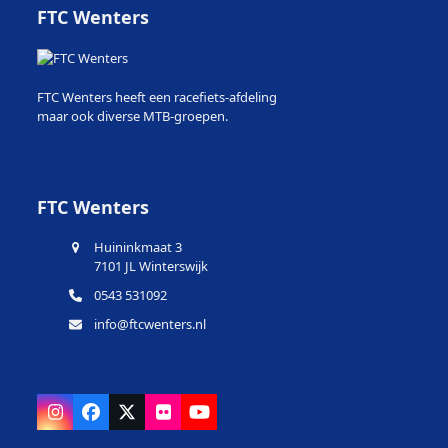
FTC Wenters
FTC Wenters heeft een racefiets-afdeling
maar ook diverse MTB-groepen.
FTC Wenters
Huininkmaat 3
7101 JL Winterswijk
0543 531092
info@ftcwenters.nl
Instagram
Facebook
X
Flickr
YouTube