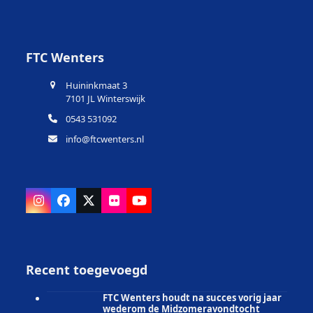
FTC Wenters
Huininkmaat 3
7101 JL Winterswijk
0543 531092
info@ftcwenters.nl
Instagram
Facebook
X
Flickr
YouTube
Recent toegevoegd
FTC Wenters houdt na succes vorig jaar
wederom de Midzomeravondtocht