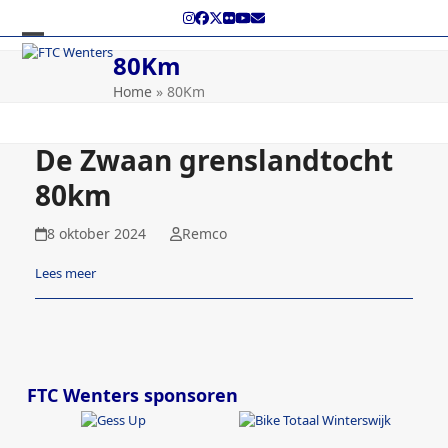
Skip
Instagram
Facebook
Twitter
Flickr
YouTube
E-
to
mail
content
Open
Close
80Km
mobile
mobile
Home
»
80Km
menu
menu
De Zwaan grenslandtocht
80km
8 oktober 2024
Remco
Lees meer
FTC Wenters sponsoren