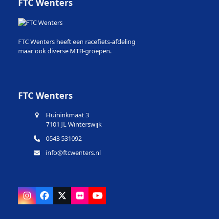
FTC Wenters
FTC Wenters heeft een racefiets-afdeling
maar ook diverse MTB-groepen.
FTC Wenters
Huininkmaat 3
7101 JL Winterswijk
0543 531092
info@ftcwenters.nl
Instagram
Facebook
X
Flickr
YouTube