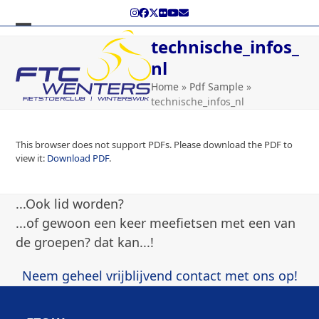
Skip
Instagram
Facebook
Twitter
Flickr
YouTube
E-
to
mail
content
Open
Close
technische_infos_
mobile
mobile
nl
menu
menu
Home
»
Pdf Sample
»
technische_infos_nl
This browser does not support PDFs. Please download the PDF to
view it:
Download PDF
.
...Ook lid worden?
...of gewoon een keer meefietsen met een van
de groepen? dat kan...!
Neem geheel vrijblijvend contact met ons op!