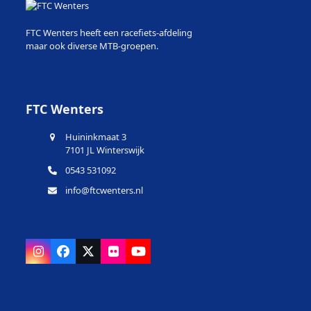
FTC Wenters heeft een racefiets-afdeling
maar ook diverse MTB-groepen.
FTC Wenters
Huininkmaat 3
7101 JL Winterswijk
0543 531092
info@ftcwenters.nl
Instagram
Facebook
X
Flickr
YouTube