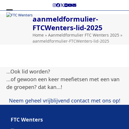
Skip
Instagram
Facebook
Twitter
Flickr
YouTube
E-
to
mail
content
Open
Close
aanmeldformulier-
mobile
mobile
FTCWenters-lid-2025
menu
menu
Home
»
Aanmeldformulier FTC Wenters 2025
»
aanmeldformulier-FTCWenters-lid-2025
...Ook lid worden?
...of gewoon een keer meefietsen met een van
de groepen? dat kan...!
Neem geheel vrijblijvend contact met ons op!
FTC Wenters