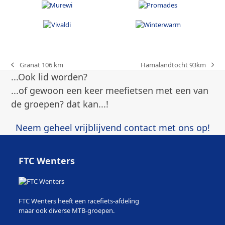
Granat 106 km
Hamalandtocht 93km
previous
next
...Ook lid worden?
post:
post:
...of gewoon een keer meefietsen met een van
de groepen? dat kan...!
Neem geheel vrijblijvend contact met ons op!
FTC Wenters
FTC Wenters heeft een racefiets-afdeling
maar ook diverse MTB-groepen.