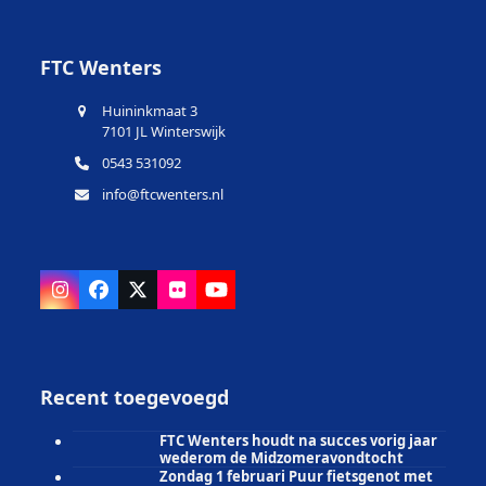
FTC Wenters
Huininkmaat 3
7101 JL Winterswijk
0543 531092
info@ftcwenters.nl
Instagram
Facebook
X
Flickr
YouTube
Recent toegevoegd
FTC Wenters houdt na succes vorig jaar
wederom de Midzomeravondtocht
Zondag 1 februari Puur fietsgenot met