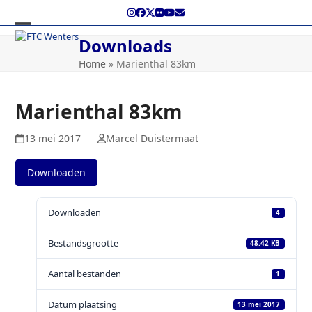
Skip
Instagram
Facebook
Twitter
Flickr
YouTube
E-
to
mail
content
Open
Close
Downloads
mobile
mobile
Home
»
Marienthal 83km
menu
menu
Marienthal 83km
13 mei 2017
Marcel Duistermaat
Downloaden
Downloaden
4
Bestandsgrootte
48.42 KB
Aantal bestanden
1
Datum plaatsing
13 mei 2017