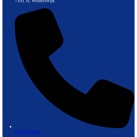
7101 JL Winterswijk
0543 531092