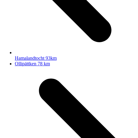
Hamalandtocht 93km
next
Ollipättken 78 km
post: