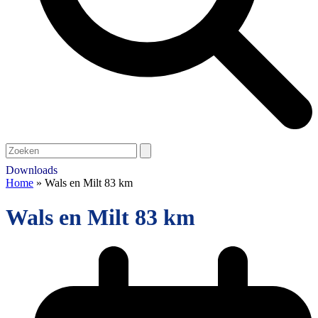
Open
Close
Search
mobile
mobile
Downloads
menu
menu
Home
»
Wals en Milt 83 km
Wals en Milt 83 km