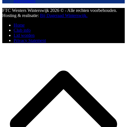
gravelbikers
FTC Wenters Winterswijk 2026 © - Alle rechten voorbehouden.
Hosting & realisatie:
Bij Dageraad Winterswijk.
Home
Club info
Lid worden
Privacy Statement
B
T
T