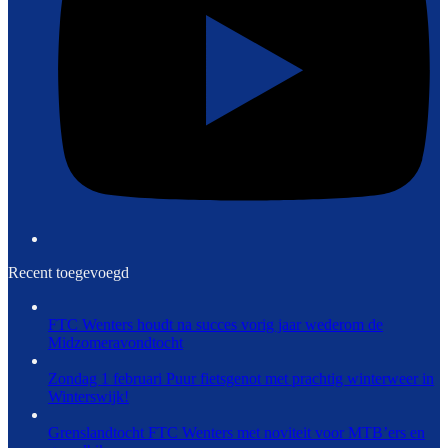
Recent toegevoegd
FTC Wenters houdt na succes vorig jaar wederom de
Midzomeravondtocht
Zondag 1 februari Puur fietsgenot met prachtig winterweer in
Winterswijk!
Grenslandtocht FTC Wenters met noviteit voor MTB’ers en