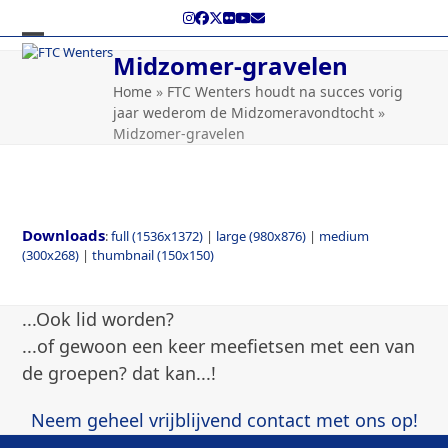
Skip
Instagram
Facebook
Twitter
Flickr
YouTube
E-
to
mail
content
Open
Close
Midzomer-gravelen
mobile
mobile
Home
»
FTC Wenters houdt na succes vorig
jaar wederom de Midzomeravondtocht
»
menu
menu
Midzomer-gravelen
Downloads
:
full (1536x1372)
|
large (980x876)
|
medium
(300x268)
|
thumbnail (150x150)
...Ook lid worden?
...of gewoon een keer meefietsen met een van
de groepen? dat kan...!
Neem geheel vrijblijvend contact met ons op!