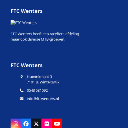
FTC Wenters
FTC Wenters heeft een racefiets-afdeling
maar ook diverse MTB-groepen.
FTC Wenters
Huininkmaat 3
7101 JL Winterswijk
0543 531092
info@ftcwenters.nl
Instagram
Facebook
X
Flickr
YouTube