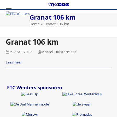
Skip
Instagram
Facebook
Twitter
Flickr
YouTube
E-
to
mail
content
Open
Close
Granat 106 km
mobile
mobile
Home
»
Granat 106 km
menu
menu
Granat 106 km
29 april 2017
Marcel Duistermaat
Lees meer
FTC Wenters sponsoren