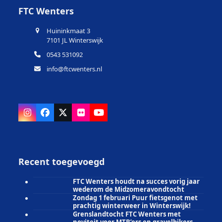
FTC Wenters
Huininkmaat 3
7101 JL Winterswijk
0543 531092
info@ftcwenters.nl
Instagram
Facebook
X
Flickr
YouTube
Recent toegevoegd
FTC Wenters houdt na succes vorig jaar
wederom de Midzomeravondtocht
Zondag 1 februari Puur fietsgenot met
prachtig winterweer in Winterswijk!
Grenslandtocht FTC Wenters met
noviteit voor MTB’ers en gravelbikers