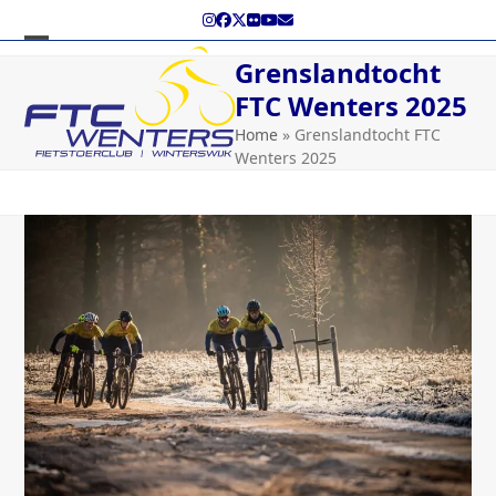
Skip
Instagram
Facebook
Twitter
Flickr
YouTube
E-
to
mail
content
Open
Close
Grenslandtocht
mobile
mobile
FTC Wenters 2025
menu
menu
Home
»
Grenslandtocht FTC
Wenters 2025