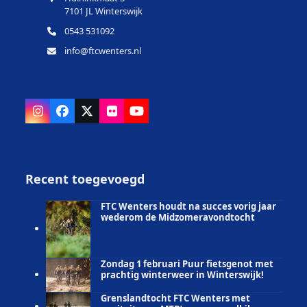
7101 JL Winterswijk
0543 531092
info@ftcwenters.nl
Instagram
Facebook
X
Flickr
YouTube
Recent toegevoegd
FTC Wenters houdt na succes vorig jaar
wederom de Midzomeravondtocht
Zondag 1 februari Puur fietsgenot met
prachtig winterweer in Winterswijk!
Grenslandtocht FTC Wenters met