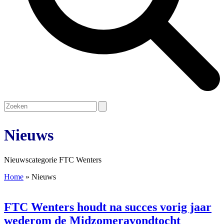
Open
Close
Search
mobile
mobile
menu
menu
Nieuws
Nieuwscategorie FTC Wenters
Home
»
Nieuws
FTC Wenters houdt na succes vorig jaar
wederom de Midzomeravondtocht