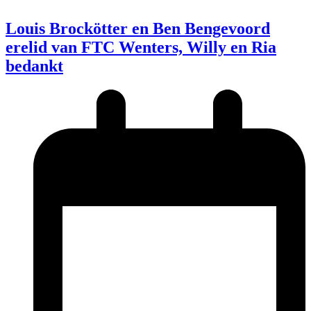
Louis Brockötter en Ben Bengevoord
erelid van FTC Wenters, Willy en Ria
bedankt