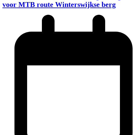
voor MTB route Winterswijkse berg