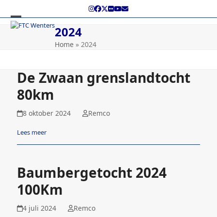
Skip
Instagram
Facebook
Twitter
Flickr
YouTube
E-
to
mail
content
Open
Close
2024
mobile
mobile
Home
»
2024
menu
menu
De Zwaan grenslandtocht
80km
8 oktober 2024
Remco
Lees meer
Baumbergetocht 2024
100Km
4 juli 2024
Remco