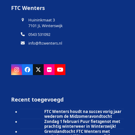
FTC Wenters
Huininkmaat 3
7101 JL Winterswijk
0543 531092
info@ftcwenters.nl
Instagram
Facebook
X
Flickr
YouTube
Recent toegevoegd
FTC Wenters houdt na succes vorig jaar
wederom de Midzomeravondtocht
Zondag 1 februari Puur fietsgenot met
prachtig winterweer in Winterswijk!
Grenslandtocht FTC Wenters met