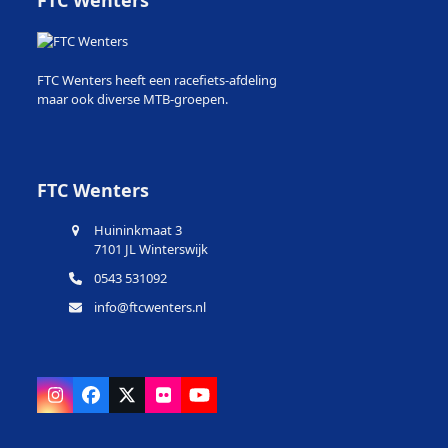
FTC Wenters
FTC Wenters heeft een racefiets-afdeling
maar ook diverse MTB-groepen.
FTC Wenters
Huininkmaat 3
7101 JL Winterswijk
0543 531092
info@ftcwenters.nl
Instagram
Facebook
X
Flickr
YouTube