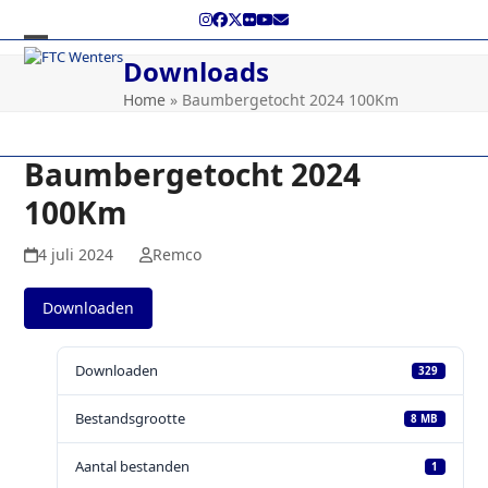
Skip
Instagram
Facebook
Twitter
Flickr
YouTube
E-
to
mail
content
Open
Close
Downloads
mobile
mobile
Home
»
Baumbergetocht 2024 100Km
menu
menu
Baumbergetocht 2024
100Km
4 juli 2024
Remco
Downloaden
Downloaden
329
Bestandsgrootte
8 MB
Aantal bestanden
1