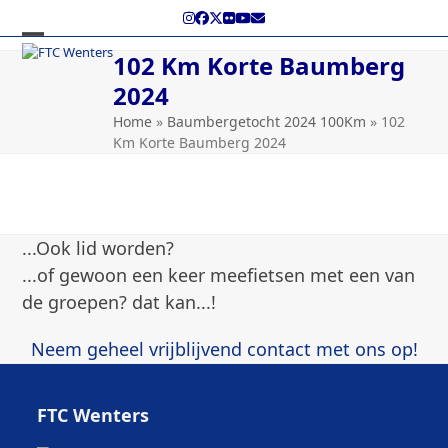
Skip
Instagram
Facebook
Twitter
Flickr
YouTube
E-
to
mail
content
Open
Close
102 Km Korte Baumberg
mobile
mobile
2024
menu
menu
Home
»
Baumbergetocht 2024 100Km
»
102
Km Korte Baumberg 2024
...Ook lid worden?
...of gewoon een keer meefietsen met een van
de groepen? dat kan...!
Neem geheel vrijblijvend contact met ons op!
FTC Wenters