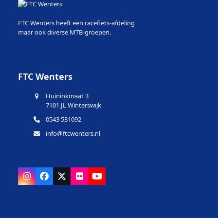
FTC Wenters heeft een racefiets-afdeling
maar ook diverse MTB-groepen.
FTC Wenters
Huininkmaat 3
7101 JL Winterswijk
0543 531092
info@ftcwenters.nl
Instagram
Facebook
X
Flickr
YouTube