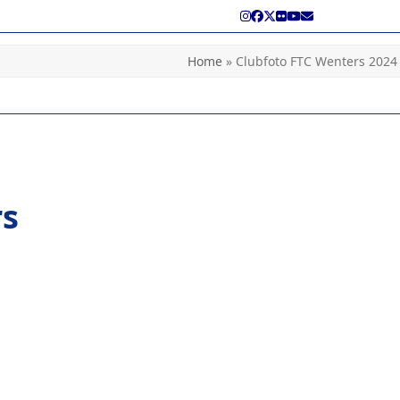
Instagram
Facebook
Twitter
Flickr
YouTube
E-
mail
Home
»
Clubfoto FTC Wenters 2024
rs