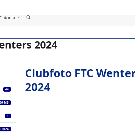
Club info
enters 2024
Clubfoto FTC Wente
2024
44
.06 MB
1
s 2024