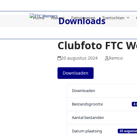
Skip
to
content
Home
Nieuws
Fietsgroepen
Toertochten
Downloads
Clubfoto FTC W
20 augustus 2024
Remco
Downloaden
Downloaden
Bestandsgrootte
4
Aantal bestanden
Datum plaatsing
20 augustu