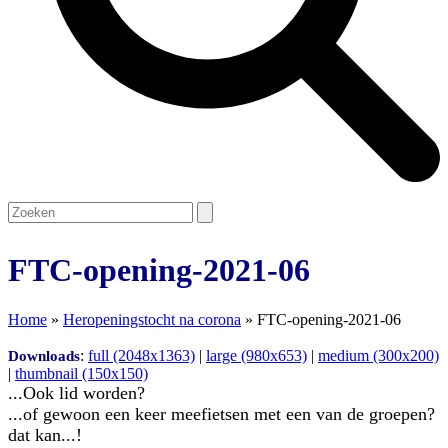
Open
Close
Search
mobile
mobile
menu
menu
FTC-opening-2021-06
Home
»
Heropeningstocht na corona
»
FTC-opening-2021-06
:
full (2048x1363)
|
large (980x653)
|
medium (300x200)
Downloads
|
thumbnail (150x150)
...Ook lid worden?
...of gewoon een keer meefietsen met een van de groepen?
dat kan...!