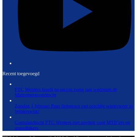
Recent toegevoegd
FTC Wenters houdt na succes vorig jaar wederom de
Midzomeravondtocht
Zondag 1 februari Puur fietsgenot met prachtig winterweer in
Winterswijk!
Grenslandtocht FTC Wenters met noviteit voor MTB’ers en
gravelbikers