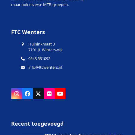
maar ook diverse MTB-groepen.
FTC Wenters
Huininkmaat 3
7101 JL Winterswijk
0543 531092
info@ftcwenters.nl
Instagram
Facebook
X
Flickr
YouTube
Recent toegevoegd