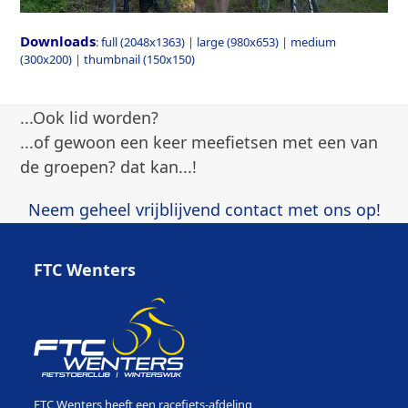
Downloads
:
full (2048x1363)
|
large (980x653)
|
medium
(300x200)
|
thumbnail (150x150)
...Ook lid worden?
...of gewoon een keer meefietsen met een van
de groepen? dat kan...!
Neem geheel vrijblijvend contact met ons op!
FTC Wenters
FTC Wenters heeft een racefiets-afdeling