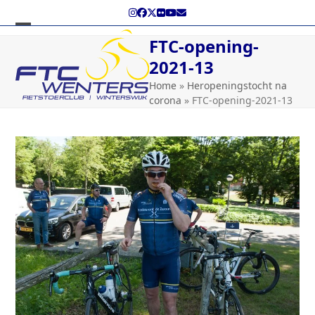
Skip
Instagram
Facebook
Twitter
Flickr
YouTube
E-
to
mail
content
Open
Close
FTC-opening-
mobile
mobile
2021-13
menu
menu
Home
»
Heropeningstocht na
corona
»
FTC-opening-2021-13