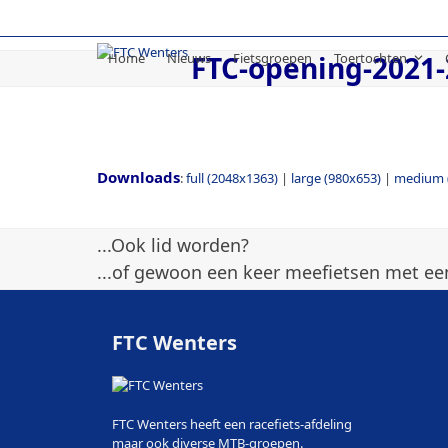
Skip
to
content
Home
Nieuws
Fietsgroepen
Toertochten
FTC-opening-2021-
Downloads
:
full (2048x1363)
|
large (980x653)
|
medium 
...Ook lid worden?
...of gewoon een keer meefietsen met een
FTC Wenters
FTC Wenters heeft een racefiets-afdeling
maar ook diverse MTB-groepen.