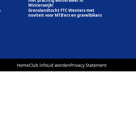
met prachtig winterweer in
Winterswijk!
Grenslandtocht FTC Wenters met
noviteit voor MTB’ers en gravelbikers
Home
Club info
Lid worden
Privacy Statement