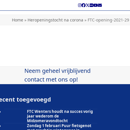
Instagram
Facebook
Twitter
Flickr
YouTube
E-
mail
Home
»
Heropeningstocht na corona
»
FTC-opening-2021-29
Neem geheel vrijblijvend
contact met ons op!
ecent toegevoegd
FTC Wenters houdt na succes vorig
jaar wederom de
Midzomeravondtocht
Zondag 1 februari Puur fietsgenot