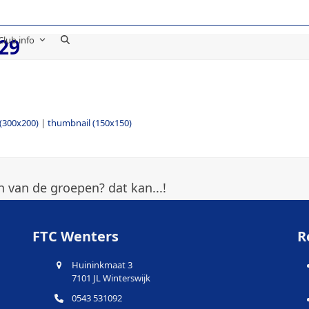
Club info
29
(300x200)
|
thumbnail (150x150)
 van de groepen? dat kan...!
FTC Wenters
R
Huininkmaat 3
7101 JL Winterswijk
0543 531092