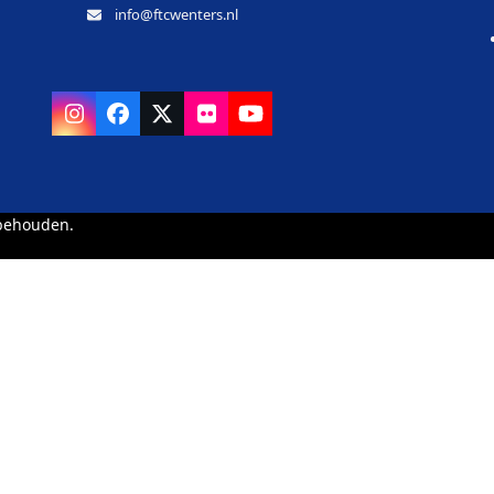
info@ftcwenters.nl
Instagram
Facebook
X
Flickr
YouTube
rbehouden.