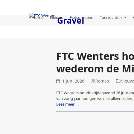
Skip
to
content
Home
Nieuws
Fietsgroepen
Toertochten
Gravel
FTC Wenters ho
wederom de M
11 juni 2026
Remco
Nieuw
FTC Wenters houdt vrijdagavond 26 juni vo
van vorig jaar nodigen we niet alleen leden
Lees meer