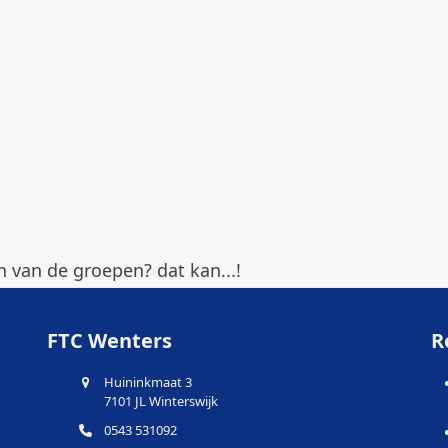
 van de groepen? dat kan...!
FTC Wenters
R
Huininkmaat 3
7101 JL Winterswijk
0543 531092