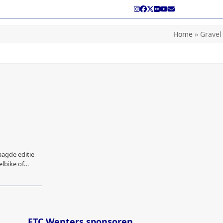
Instagram
Facebook
Twitter
Flickr
YouTube
E-
mail
Home
»
Gravel
agde editie
elbike of…
FTC Wenters sponsoren