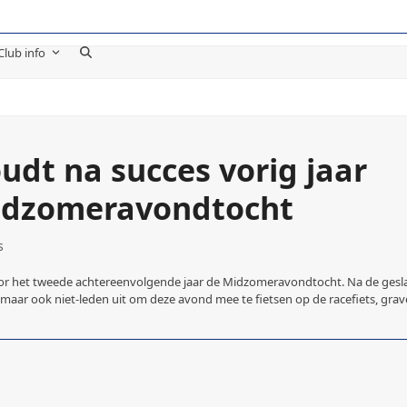
Club info
udt na succes vorig jaar
idzomeravondtocht
s
or het tweede achtereenvolgende jaar de Midzomeravondtocht. Na de gesla
, maar ook niet-leden uit om deze avond mee te fietsen op de racefiets, grav