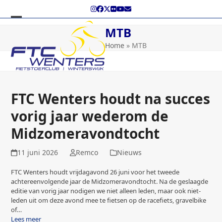
Skip
Instagram
Facebook
Twitter
Flickr
YouTube
E-
to
mail
content
Open
Close
MTB
mobile
mobile
Home
»
MTB
menu
menu
FTC Wenters houdt na succes
vorig jaar wederom de
Midzomeravondtocht
11 juni 2026
Remco
Nieuws
FTC Wenters houdt vrijdagavond 26 juni voor het tweede
achtereenvolgende jaar de Midzomeravondtocht. Na de geslaagde
editie van vorig jaar nodigen we niet alleen leden, maar ook niet-
leden uit om deze avond mee te fietsen op de racefiets, gravelbike
of…
Lees meer