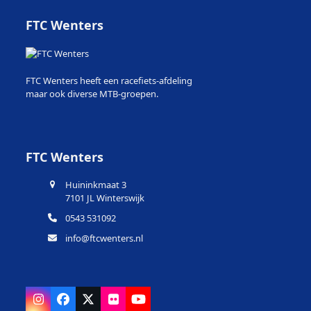
FTC Wenters
FTC Wenters heeft een racefiets-afdeling
maar ook diverse MTB-groepen.
FTC Wenters
Huininkmaat 3
7101 JL Winterswijk
0543 531092
info@ftcwenters.nl
Instagram
Facebook
X
Flickr
YouTube